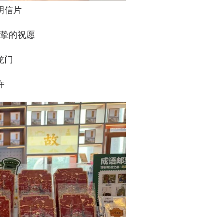
明信片
挚的祝愿
龙门
许