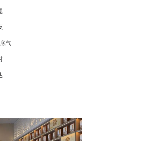
题
夜
底气
时
达