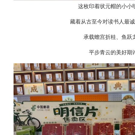
这枚印着状元帽的小小
藏着从古至今对读书人最诚
承载蟾宫折桂、鱼跃
平步青云的美好期