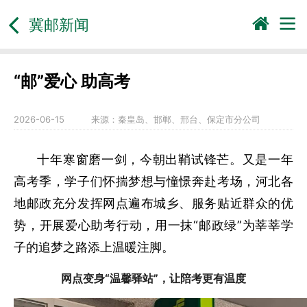
冀邮新闻
“邮”爱心 助高考
2026-06-15
来源：
秦皇岛、邯郸、邢台、保定市分公司
十年寒窗磨一剑，今朝出鞘试锋芒。又是一年
高考季，学子们怀揣梦想与憧憬奔赴考场，河北各
地邮政充分发挥网点遍布城乡、服务贴近群众的优
势，开展爱心助考行动，用一抹“邮政绿”为莘莘学
子的追梦之路添上温暖注脚。
网点变身“温馨驿站”，让陪考更有温度