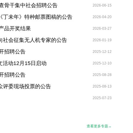
审查骨干集中社会招聘公告
2026-06-15
《丁未年》特种邮票图稿的公告
2026-04-20
卡产品开奖结果
2026-03-27
向社会征集无人机专家的公告
2026-01-19
公开招聘公告
2025-12-12
文活动12月15日启动
2025-12-10
公开招聘公告
2025-08-28
众评委现场投票的公告
2025-08-13
2025-07-23
查看更多专题→