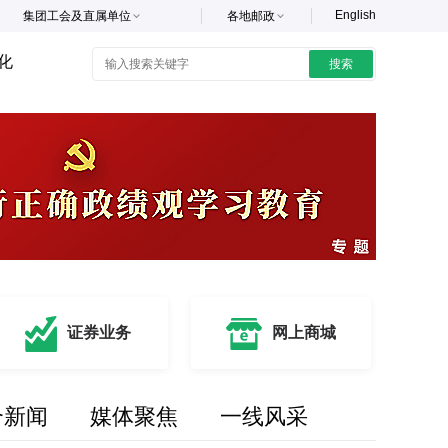
English
集团工会及直属单位
各地邮政
化
搜索
证券业务
网上商城
合新闻
媒体聚焦
一线风采