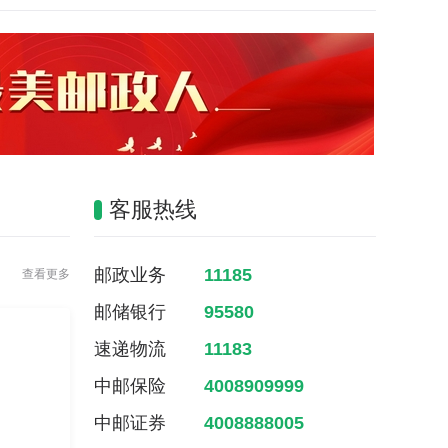
客服热线
邮政业务
11185
查看更多
邮储银行
95580
速递物流
11183
中邮保险
4008909999
中邮证券
4008888005