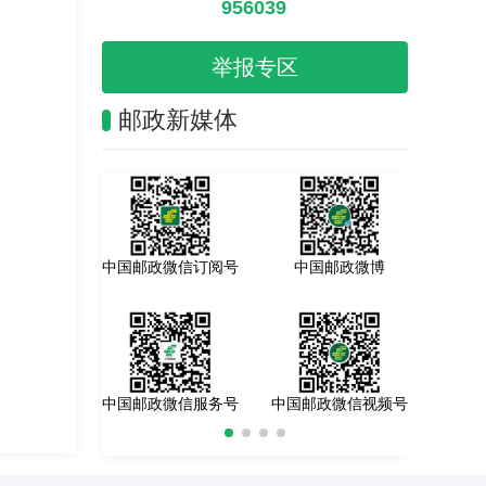
956039
举报专区
邮政新媒体
中国邮政微信订阅号
中国邮政微博
中国
中国邮政微信服务号
中国邮政微信视频号
中国