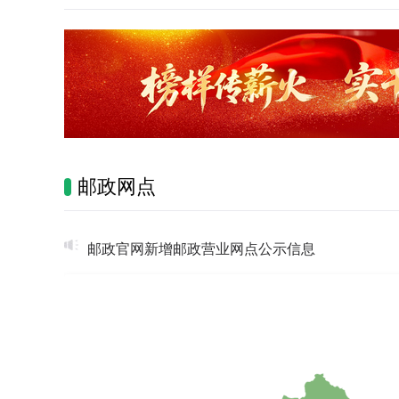
邮政网点
邮政官网新增邮政营业网点公示信息
邮政官网新增邮政营业网点公示信息
邮政官网新增邮政营业网点公示信息
邮政官网新增邮政营业网点公示信息
邮政官网新增邮政营业网点公示信息
邮政官网营业网点撤销信息