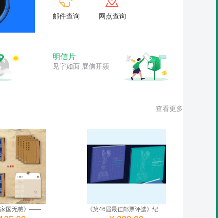
邮件查询
网点查询
恭喜，已录取！高考录取通知书
《第46届最佳邮票评
点击即查！
折》即将发售！
明信片
见字如面 展信开颜
查看更多
《简牍乡音 家国无恙》——《中华全国集邮联合会第九次代表大会》小型张双连张珍藏邮折（4套“标准版”和1套“加字版”组合）
《第46届最佳邮票评选》纪念版票册（中国集邮有限公司）