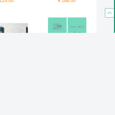
 125.00
¥ 288.00
《现代桥梁建设》纪念邮册 | 包邮送礼
《威龙 鲲鹏——歼20、运20个性化邮票文创套装》（中国集邮有限公司）
 118.00
¥ 98.00
查看更多