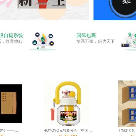
红包新玩法来了！
投自提系统
国际包裹
活，收寄放心
情系万家，信达天下
《简牍乡音 家国无恙》——《中华全国集邮联合会第九次代表大会》小型张双连张珍藏邮折（标准版）
HOYOYO元气拎拎壶（中国集邮有限公司）