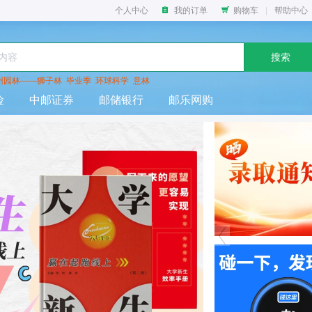
个人中心
我的订单
购物车
|
帮助中心
搜索
州园林——狮子林
毕业季
环球科学
意林
险
中邮证券
邮储银行
邮乐网购
晒录取通知书，赢取