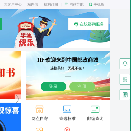
大客户中心
站内信
机构订阅
|
网站导航
手机版
在线咨询服务
Hi~欢迎来到中国邮政商城
连接美好，无处不在！
登录
注册
大礼包！
免费送100份『水蜜桃』先到先
关于《苏州园林——
得！
种邮票预售安排的公
网点自寄
寄递标准
邮编查询