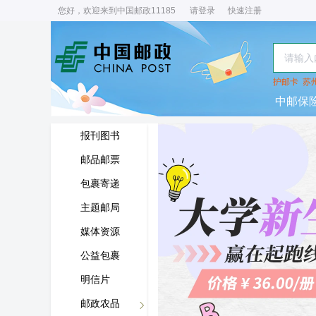
您好，欢迎来到中国邮政11185
请登录
快速注册
护邮卡
苏
中邮保
报刊图书
邮品邮票
包裹寄递
主题邮局
媒体资源
公益包裹
明信片
邮政农品